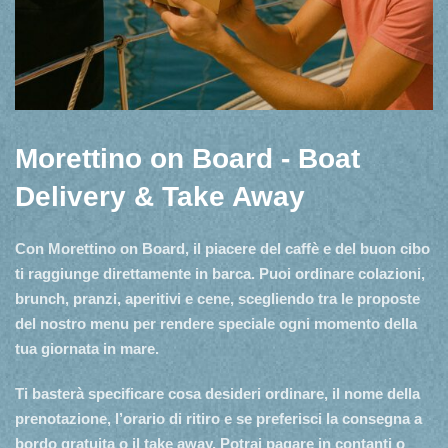
Morettino on Board - Boat
Delivery & Take Away
Con Morettino on Board, il piacere del caffè e del buon cibo
ti raggiunge direttamente in barca. Puoi ordinare colazioni,
brunch, pranzi, aperitivi e cene, scegliendo tra le proposte
del nostro menu per rendere speciale ogni momento della
tua giornata in mare.
Ti basterà specificare cosa desideri ordinare, il nome della
prenotazione, l’orario di ritiro e se preferisci la consegna a
bordo gratuita o il take away. Potrai pagare in contanti o